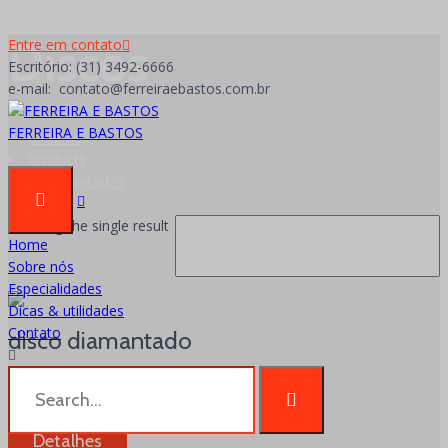
Discos
Entre em contato
Escritório: (31) 3492-6666
e-mail: contato@ferreiraebastos.com.br
FERREIRA E BASTOS
Girebrás
Products
- Diamantados
Discos
Showing the single result
Home
Sobre nós
Especialidades
Dicas & utilidades
Contato
disco diamantado
Discos Discos
Detalhes