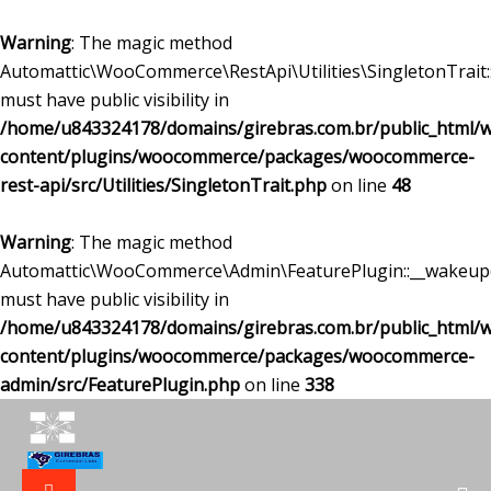
Warning
: The magic method
Automattic\WooCommerce\RestApi\Utilities\SingletonTrait:
must have public visibility in
/home/u843324178/domains/girebras.com.br/public_html/
content/plugins/woocommerce/packages/woocommerce-
rest-api/src/Utilities/SingletonTrait.php
on line
48
Warning
: The magic method
Automattic\WooCommerce\Admin\FeaturePlugin::__wakeup
must have public visibility in
/home/u843324178/domains/girebras.com.br/public_html/
content/plugins/woocommerce/packages/woocommerce-
admin/src/FeaturePlugin.php
on line
338